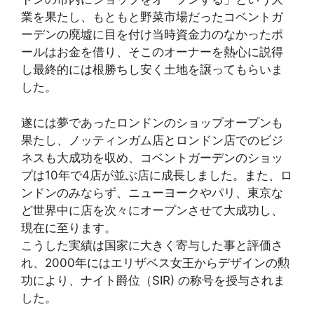
業を果たし、もともと野菜市場だったコベントガ
ーデンの廃墟に目を付け当時資金力のなかったポ
ールはお金を借り、そこのオーナーを熱心に説得
し最終的には根勝ちし安く土地を譲ってもらいま
した。
遂には夢であったロンドンのショップオープンも
果たし、ノッティンガム店とロンドン店でのビジ
ネスも大成功を収め、コベントガーデンのショッ
プは10年で4店が並ぶ店に成長しました。また、ロ
ンドンのみならず、ニューヨークやパリ、東京な
ど世界中に店を次々にオープンさせて大成功し、
現在に至ります。
こうした実績は国家に大きく寄与した事と評価さ
れ、2000年にはエリザベス女王からデザインの勲
功により、ナイト爵位（SIR) の称号を授与されま
した。