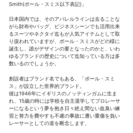
Smith(ポール・スミス以下表記)」
日本国内では、そのアパレルラインは去ることな
がら財布やバッグ、ビジネスシーンでも活用出来
るスーツやネクタイ迄もが人気アイテムとして取
り扱われていますが、ポール・スミスがどの様に
誕生し、誰がデザインの要となったのかと、いわ
ゆるブランドの歴史について迄知っている方は多
数いるのでしょうか。
創設者はブランド名でもある、「ポール・スミ
ス」が設立した世界的ブランド。
彼は1946年にイギリスのノッティンガムに生ま
れ、15歳の時には学校を自主退学してプロレーサ
ーになるという夢を抱き日々絶え間ない血臭い練
習と努力を費やすも不慮の事故に遭い重傷を負い
レーサーとしての道を断念します。