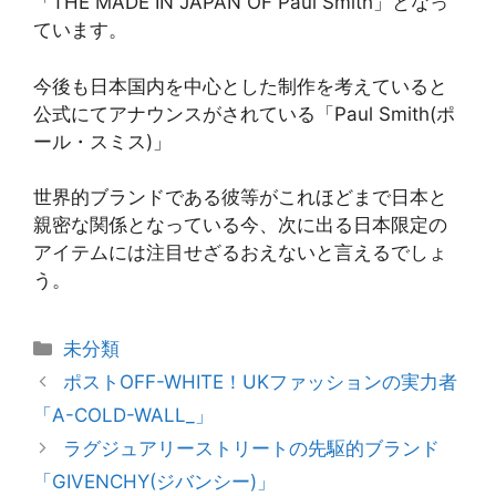
「THE MADE IN JAPAN OF Paul Smith」となっ
ています。
今後も日本国内を中心とした制作を考えていると
公式にてアナウンスがされている「Paul Smith(ポ
ール・スミス)」
世界的ブランドである彼等がこれほどまで日本と
親密な関係となっている今、次に出る日本限定の
アイテムには注目せざるおえないと言えるでしょ
う。
カ
未分類
テ
ポストOFF-WHITE！UKファッションの実力者
ゴ
「A-COLD-WALL_」
リ
ラグジュアリーストリートの先駆的ブランド
ー
「GIVENCHY(ジバンシー)」