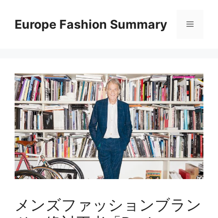
コ
ン
Europe Fashion Summary
メ
テ
ン
ニ
ツ
へ
ス
ュ
キ
ッ
ー
プ
メンズファッションブラン