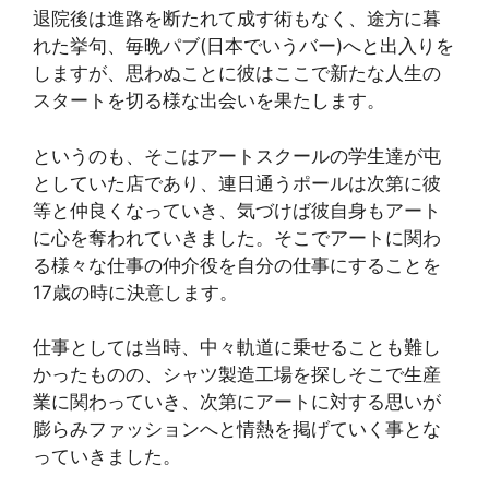
退院後は進路を断たれて成す術もなく、途方に暮
れた挙句、毎晩パブ(日本でいうバー)へと出入りを
しますが、思わぬことに彼はここで新たな人生の
スタートを切る様な出会いを果たします。
というのも、そこはアートスクールの学生達が屯
としていた店であり、連日通うポールは次第に彼
等と仲良くなっていき、気づけば彼自身もアート
に心を奪われていきました。そこでアートに関わ
る様々な仕事の仲介役を自分の仕事にすることを
17歳の時に決意します。
仕事としては当時、中々軌道に乗せることも難し
かったものの、シャツ製造工場を探しそこで生産
業に関わっていき、次第にアートに対する思いが
膨らみファッションへと情熱を掲げていく事とな
っていきました。