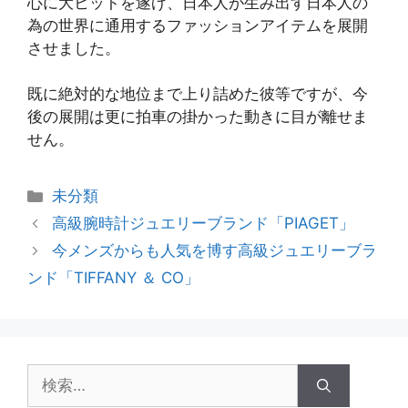
心に大ヒットを遂げ、日本人が生み出す日本人の
為の世界に通用するファッションアイテムを展開
させました。
既に絶対的な地位まで上り詰めた彼等ですが、今
後の展開は更に拍車の掛かった動きに目が離せま
せん。
カ
未分類
テ
高級腕時計ジュエリーブランド「PIAGET」
ゴ
今メンズからも人気を博す高級ジュエリーブラ
リ
ンド「TIFFANY ＆ CO」
ー
検
索: