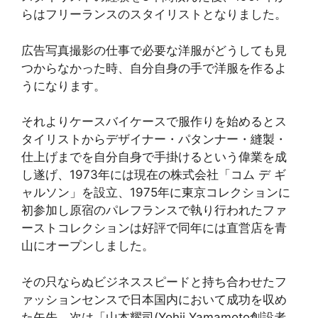
らはフリーランスのスタイリストとなりました。
広告写真撮影の仕事で必要な洋服がどうしても見
つからなかった時、自分自身の手で洋服を作るよ
うになります。
それよりケースバイケースで服作りを始めるとス
タイリストからデザイナー・パタンナー・縫製・
仕上げまでを自分自身で手掛けるという偉業を成
し遂げ、1973年には現在の株式会社「コム デ ギ
ャルソン」を設立、1975年に東京コレクションに
初参加し原宿のパレフランスで執り行われたファ
ーストコレクションは好評で同年には直営店を青
山にオープンしました。
その只ならぬビジネススピードと持ち合わせたフ
ァッションセンスで日本国内において成功を収め
た矢先、次は「山本耀司(Yohji Yamamoto創設者