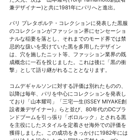
兼デザイナー)と共に1981年にパリへと進出。
パリ プレタポルテ・コレクションに発表した黒服
のコレクションがファッション界にセンセーショ
ナルな稲妻を落とし、それまでのモード界では禁
忌的な扱いを受けていた黒を多用したデザイン
は、穴を施したニット等、ファッション業界の既
成概念に一石を投じました。これは後に「黒の衝
撃」として語り継がれることとなります。
コムデギャルソンに対する評価は別れたものの、
以降は毎年、パリを中心にコレクションを発表し
ており「山本耀司」「三宅一生(ISSEY MIYAKE創
設者兼デザイナー)」らと並び、80年代のDCブラ
ンドブームを引っ張り「ボロルック」とされる黒
を主役にしたスタイルを定着させ海外での評価を
獲得しました。この成功をきっかけに1982年には