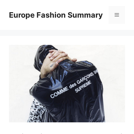
コ
ン
Europe Fashion Summary
メ
テ
ン
ニ
ツ
へ
ス
ュ
キ
ッ
ー
プ